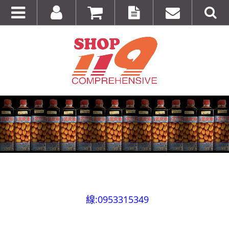
全台第一輛到府服務品牌服飾專櫃專車 預約專
線:0953315349
100%美國正品~美國代購短T~全館75折~售完為止!