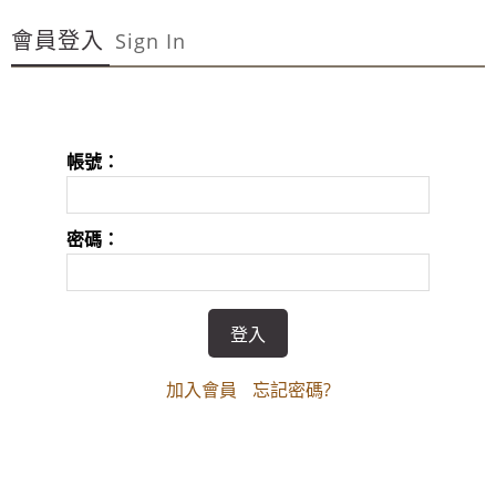
~週年慶～週年慶～團購聖品~ 金皮油~買滿二千元免
會員登入
運費~買12瓶送1瓶~手腳要快喔～秋冬保養喉嚨最好聖品～
Sign In
100%美國OUTLET代購~全館美國紐約正品服飾~滿
2000元~按讚分享!9折!
全台第一輛到府服務品牌服飾專櫃專車 預約專
帳號：
線:0953315349
100%美國正品~美國代購短T~全館75折~售完為止!
密碼：
~週年慶～週年慶～團購聖品~ 金皮油~買滿二千元免
運費~買12瓶送1瓶~手腳要快喔～秋冬保養喉嚨最好聖品～
100%美國OUTLET代購~全館美國紐約正品服飾~滿
2000元~按讚分享!9折!
加入會員
忘記密碼?