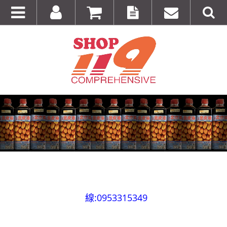
全台第一輛到府服務品牌服飾專櫃專車 預約專
線:0953315349
100%美國正品~美國代購短T~全館75折~售完為止!