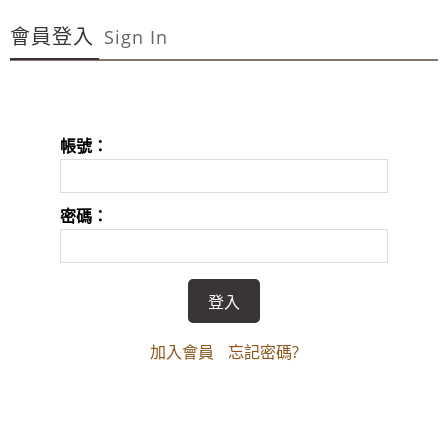
~週年慶～週年慶～團購聖品~ 金皮油~買滿二千元免
會員登入
運費~買12瓶送1瓶~手腳要快喔～秋冬保養喉嚨最好聖品～
Sign In
100%美國OUTLET代購~全館美國紐約正品服飾~滿
2000元~按讚分享!9折!
全台第一輛到府服務品牌服飾專櫃專車 預約專
帳號：
線:0953315349
100%美國正品~美國代購短T~全館75折~售完為止!
密碼：
~週年慶～週年慶～團購聖品~ 金皮油~買滿二千元免
運費~買12瓶送1瓶~手腳要快喔～秋冬保養喉嚨最好聖品～
100%美國OUTLET代購~全館美國紐約正品服飾~滿
2000元~按讚分享!9折!
加入會員
忘記密碼?