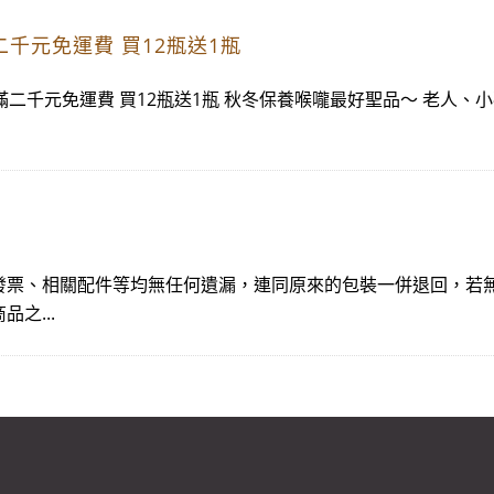
二千元免運費 買12瓶送1瓶
滿二千元免運費 買12瓶送1瓶 秋冬保養喉嚨最好聖品～ 老人
發票、相關配件等均無任何遺漏，連同原來的包裝一併退回，若
之...