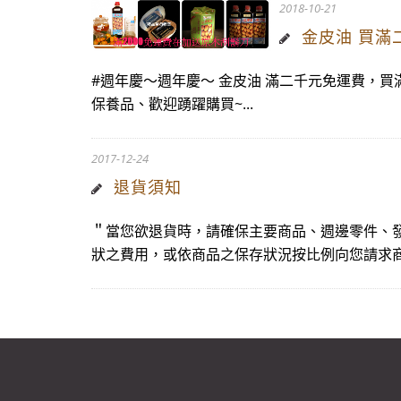
2018-10-21
金皮油 買滿
#週年慶～週年慶～ 金皮油 滿二千元免運費，買
保養品、歡迎踴躍購買~...
2017-12-24
退貨須知
＂當您欲退貨時，請確保主要商品、週邊零件、
狀之費用，或依商品之保存狀況按比例向您請求商品