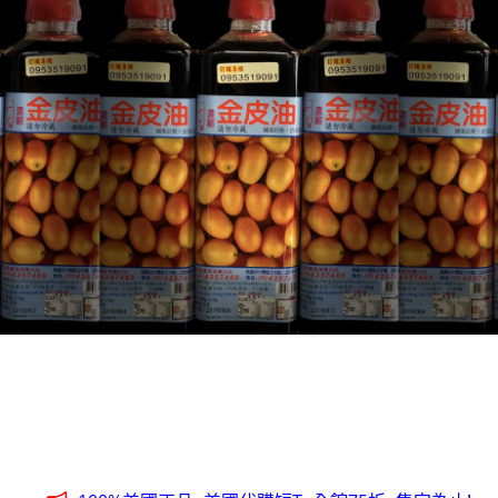
全台第一輛到府服務品牌服飾專櫃專車 預約專線:0953315