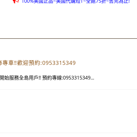
100%美國正品~美國代購短T~全館75折~售完為止!
團購聖品~ 金皮油~買滿二千元免運費~買12瓶送1瓶~手腳要快
100%美國OUTLET代購~全館美國紐約正品服飾~滿2000元~按讚分
全台第一輛到府服務品牌服飾專櫃專車 預約專線:0953315
100%美國正品~美國代購短T~全館75折~售完為止!
團購聖品~ 金皮油~買滿二千元免運費~買12瓶送1瓶~手腳要快
100%美國OUTLET代購~全館美國紐約正品服飾~滿2000元~按讚分
‼️歡迎預約:0953315349
全島用戶‼️ 預約專線:0953315349...