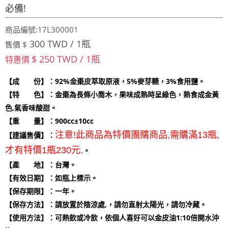
必備!
商品編號:17L300001
300 TWD / 1瓶
售價 $
$ 250 TWD / 1瓶
特惠價
【成 份】：92%金棗皮萃取原液，5%麥芽糖，3%食用鹽。
【特 色】：金棗為長條小喬木，果味成熟時呈綠色，熟食成金黃
色,氣香味酸甜。
【重 量】：900cc
±10cc
注意!此商品為特價團購商品,需購滿13瓶,
【建議售價】：
才有特價1瓶230元.
。
【產 地】：台灣。
【有效日期】：如瓶上標示。
【保存期限】：一年。
【保存方法】：請放置於陰涼處,，請勿直射太陽光，請勿冷藏。
【使用方法】：可熱飲或冷飲，依個人喜好可以金皮油1:10倍開水沖