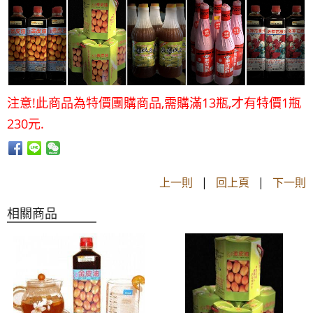
注意!此商品為特價團購商品,需購滿13瓶,才有特價1瓶
230元.
上一則
|
回上頁
|
下一則
相關商品