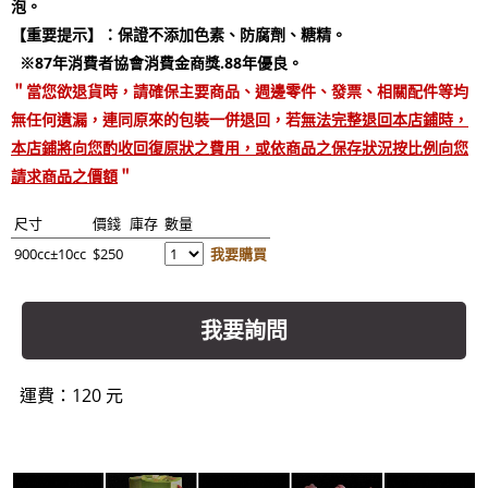
泡。
【重要提示】：保證不添加色素、防腐劑、糖精。
※87年消費者協會消費金商獎.88年優良。
＂當您欲退貨時，請確保主要商品、週邊零件、發票、相關配件等均
無任何遺漏，連同原來的包裝一併退回，若
無法完整退回本店鋪時，
本店鋪將向您酌收回復原狀之費用，或依商品之保存狀況按比例向您
請求商品之價額
＂
尺寸
價錢
庫存
數量
900cc±10cc
$250
我要購買
我要詢問
運費：120 元