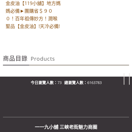
金皮油【119小舖】地方媽
媽必備►團購省＄９０
０！百年祖傳妙方！潤喉
聖品【金皮油】!天冷必備!
商品目錄
Products
今日瀏覽人數：
73
總瀏覽人數：
6163783
一一九小舖 三峽老街魅力商圈