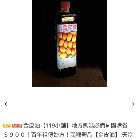
~週年慶～週年慶～團購聖品~ 金皮油~買滿二千元免
運費~買12瓶送1瓶~手腳要快喔～秋冬保養喉嚨最好聖品～
100%美國OUTLET代購~全館美國紐約正品服飾~滿
2000元~按讚分享!9折!
全台第一輛到府服務品牌服飾專櫃專車 預約專
線:0953315349
100%美國正品~美國代購短T~全館75折~售完為止!
~週年慶～週年慶～團購聖品~ 金皮油~買滿二千元免
運費~買12瓶送1瓶~手腳要快喔～秋冬保養喉嚨最好聖品～
100%美國OUTLET代購~全館美國紐約正品服飾~滿
2000元~按讚分享!9折!
金皮油【119小舖】地方媽媽必備►團購省
＄９００！百年祖傳妙方！潤喉聖品【金皮油】!天冷