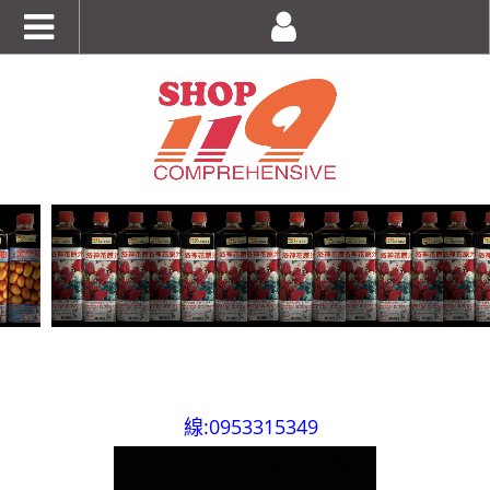
全台第一輛到府服務品牌服飾專櫃專車 預約專
線:0953315349
100%美國正品~美國代購短T~全館75折~售完為止!