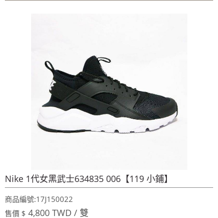
~週年慶～週年慶～團購聖品~ 金皮油~買滿二千元免
運費~買12瓶送1瓶~手腳要快喔～秋冬保養喉嚨最好聖品～
100%美國OUTLET代購~全館美國紐約正品服飾~滿
2000元~按讚分享!9折!
全台第一輛到府服務品牌服飾專櫃專車 預約專
線:0953315349
100%美國正品~美國代購短T~全館75折~售完為止!
~週年慶～週年慶～團購聖品~ 金皮油~買滿二千元免
運費~買12瓶送1瓶~手腳要快喔～秋冬保養喉嚨最好聖品～
100%美國OUTLET代購~全館美國紐約正品服飾~滿
2000元~按讚分享!9折!
Nike 1代女黑武士634835 006【119 小鋪】
商品編號:17J150022
4,800 TWD / 雙
售價 $