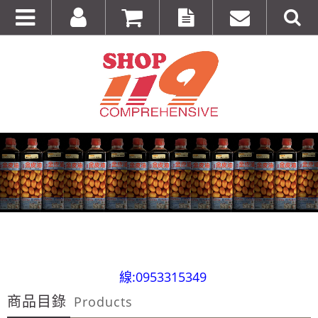
全台第一輛到府服務品牌服飾專櫃專車 預約專
線:0953315349
商品目錄
100%美國正品~美國代購短T~全館75折~售完為止!
Products