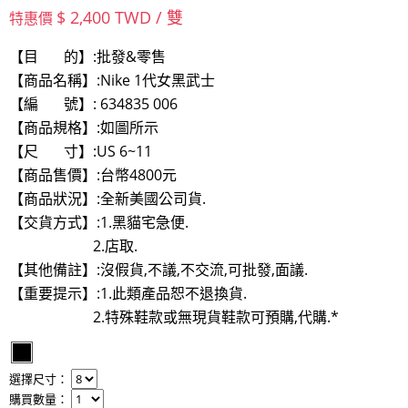
$ 2,400 TWD / 雙
特惠價
【目 的】:批發&零售
【商品名稱】:Nike 1代女黑武士
【編 號】: 634835 006
【商品規格】:如圖所示
【尺 寸】:US 6~11
【商品售價】:台幣4800元
【商品狀況】:全新美國公司貨.
【交貨方式】:1.黑貓宅急便.
2.店取.
【其他備註】:沒假貨,不議,不交流,可批發,面議.
【重要提示】:1.此類產品恕不退換貨.
2.特殊鞋款或無現貨鞋款可預購,代購.*
選擇尺寸：
購買數量：