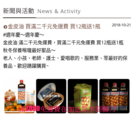
~週年慶～週年慶～團購聖品~ 金皮油~買滿二千元免
新聞與活動
運費~買12瓶送1瓶~手腳要快喔～秋冬保養喉嚨最好聖品～
News & Activity
100%美國OUTLET代購~全館美國紐約正品服飾~滿
2018-10-21
金皮油 買滿二千元免運費 買12瓶送1瓶
2000元~按讚分享!9折!
#週年慶～週年慶～
全台第一輛到府服務品牌服飾專櫃專車 預約專
金皮油 滿二千元免運費，買滿二千元免運費 買12瓶送1瓶
線:0953315349
秋冬保養喉嚨最好聖品～
100%美國正品~美國代購短T~全館75折~售完為止!
老人、小孩、老師、護士、愛唱歌的、服務業、等最好的保
養品、歡迎踴躍購買~
~週年慶～週年慶～團購聖品~ 金皮油~買滿二千元免
運費~買12瓶送1瓶~手腳要快喔～秋冬保養喉嚨最好聖品～
100%美國OUTLET代購~全館美國紐約正品服飾~滿
2000元~按讚分享!9折!