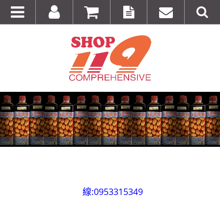
全台第一輛到府服務品牌服飾專櫃專車 預約專
線:0953315349
100%美國正品~美國代購短T~全館75折~售完為止!