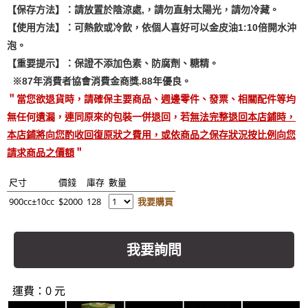
【保存方法】：請放置於陰涼處,，請勿直射太陽光，請勿冷藏。
【使用方法】：可熱飲或冷飲，依個人喜好可以金皮油1:10倍開水沖
泡。
【重要提示】：保證不添加色素、防腐劑、糖精。
※87年消費者協會消費金商獎.88年優良。
＂當您欲退貨時，請確保主要商品、週邊零件、發票、相關配件等均
無任何遺漏，連同原來的包裝一併退回，若
無法完整退回本店鋪時，
本店鋪將向您酌收回復原狀之費用，或依商品之保存狀況按比例向您
請求商品之價額
＂
尺寸
價錢
庫存
數量
900cc±10cc
$2000
128
我要購買
我要詢問
運費：0 元