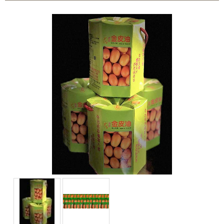
100%美國OUTLET代購~全館美國紐約正品服飾~滿
2000元~按讚分享!9折!
全台第一輛到府服務品牌服飾專櫃專車 預約專
線:0953315349
100%美國正品~美國代購短T~全館75折~售完為止!
~週年慶～週年慶～團購聖品~ 金皮油~買滿二千元免
運費~買12瓶送1瓶~手腳要快喔～秋冬保養喉嚨最好聖品～
100%美國OUTLET代購~全館美國紐約正品服飾~滿
2000元~按讚分享!9折!