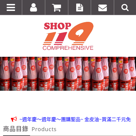
全台第一輛到府服務品牌服飾專櫃專車 預約專
線:0953315349
100%美國正品~美國代購短T~全館75折~售完為止!
~週年慶～週年慶～團購聖品~ 金皮油~買滿二千元免
商品目錄
運費~買12瓶送1瓶~手腳要快喔～秋冬保養喉嚨最好聖品～
Products