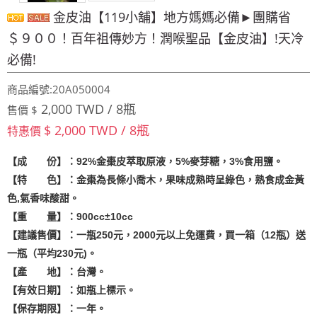
金皮油【119小舖】地方媽媽必備►團購省
＄９００！百年祖傳妙方！潤喉聖品【金皮油】!天冷
必備!
商品編號:20A050004
2,000 TWD / 8瓶
售價 $
$ 2,000 TWD / 8瓶
特惠價
【成 份】：92%金棗皮萃取原液，5%麥芽糖，3%食用鹽。
【特 色】：金棗為長條小喬木，果味成熟時呈綠色，熟食成金黃
色,氣香味酸甜。
【重 量】：900cc
±10cc
【建議售價】：一瓶250元，2000元以上免運費，買一箱（12瓶）送
一瓶（平均230元)。
【產 地】：台灣。
【有效日期】：如瓶上標示。
【保存期限】：一年。